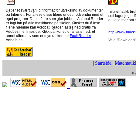
Det er et svært vanlig filformat for utveksling av dokumenter
I matematikk bru
på Internett. For å lese disse filene er det nødvendig med et
sett lager jeg pdf
eget program. Det er flere som gjør jobben. Acrobat Reader
du lese mer om 
er lagt inn på alle maskinene på skolen. Ønsker du å lese
filene hjemme kan Acrobat Reader lastes ned gratis fra
Adobes hjemmeside. Klikk på ikonet for å laste ned. Et
http://www.mack
annet alternativ som er mye raskere er
Foxit Reader
.
Anbefales!
Velg "Download" 
|
Startside
|
Matematik
©2