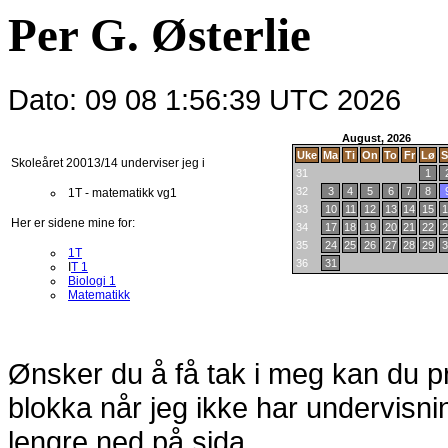
Per G. Østerlie
Dato: 09 08 1:56:39 UTC 2026
August, 2026
Uke
Ma
Ti
On
To
Fr
Lø
S
Skoleåret 20013/14 underviser jeg i
31
1
32
3
4
5
6
7
8
1T - matematikk vg1
33
10
11
12
13
14
15
1
Her er sidene mine for:
34
17
18
19
20
21
22
2
35
24
25
26
27
28
29
3
1T
36
31
I
T 1
Biologi 1
Matematikk
Ønsker du å få tak i meg kan du prø
blokka når jeg ikke har undervisn
lengre ned på sida.